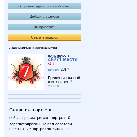
Отправить приватное сообщение
Добавить в друзья
Игнорировать
Сделать подарок
Кладоискатели и коллекционеры
популярность:
48271 место
-2 ↓
рейтинг
281
?
Привилегированный
пользователь
7
уровня
Статистика портрета:
сейчас просматривают портрет - 0
зарегистрированные пользователи
посетившие портрет за 7 дней - 0